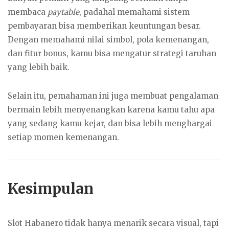
membaca
paytable
, padahal memahami sistem
pembayaran bisa memberikan keuntungan besar.
Dengan memahami nilai simbol, pola kemenangan,
dan fitur bonus, kamu bisa mengatur strategi taruhan
yang lebih baik.
Selain itu, pemahaman ini juga membuat pengalaman
bermain lebih menyenangkan karena kamu tahu apa
yang sedang kamu kejar, dan bisa lebih menghargai
setiap momen kemenangan.
Kesimpulan
Slot Habanero tidak hanya menarik secara visual, tapi