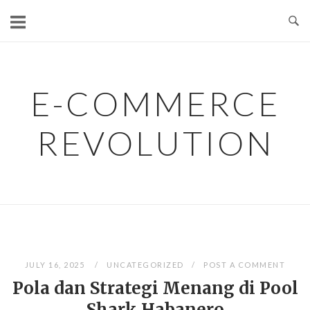
Skip
to
content
E-COMMERCE
REVOLUTION
JULY 16, 2025
UNCATEGORIZED
POST A COMMENT
Pola dan Strategi Menang di Pool
Shark Habanero