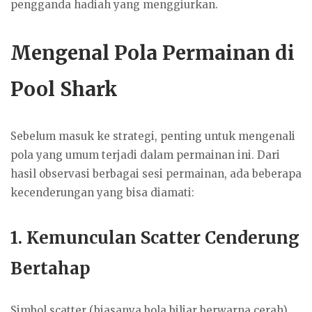
pengganda hadiah yang menggiurkan.
Mengenal Pola Permainan di
Pool Shark
Sebelum masuk ke strategi, penting untuk mengenali
pola yang umum terjadi dalam permainan ini. Dari
hasil observasi berbagai sesi permainan, ada beberapa
kecenderungan yang bisa diamati:
1. Kemunculan Scatter Cenderung
Bertahap
Simbol scatter (biasanya bola biliar berwarna cerah)