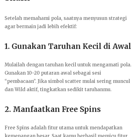
Setelah memahami pola, saatnya menyusun strategi
agar bermain jadi lebih efektif:
1.
Gunakan Taruhan Kecil di Awal
Mulailah dengan taruhan kecil untuk mengamati pola.
Gunakan 10–20 putaran awal sebagai sesi
“pembacaan”. Jika simbol scatter mulai sering muncul
dan Wild aktif, tingkatkan sedikit taruhanmu.
2.
Manfaatkan Free Spins
Free Spins adalah fitur utama untuk mendapatkan
kemenangan besar. Saat kamu berhasil memicu fitur