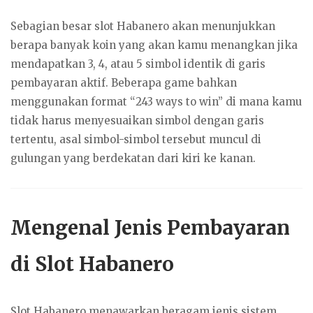
Sebagian besar slot Habanero akan menunjukkan
berapa banyak koin yang akan kamu menangkan jika
mendapatkan 3, 4, atau 5 simbol identik di garis
pembayaran aktif. Beberapa game bahkan
menggunakan format “243 ways to win” di mana kamu
tidak harus menyesuaikan simbol dengan garis
tertentu, asal simbol-simbol tersebut muncul di
gulungan yang berdekatan dari kiri ke kanan.
Mengenal Jenis Pembayaran
di Slot Habanero
Slot Habanero menawarkan beragam jenis sistem