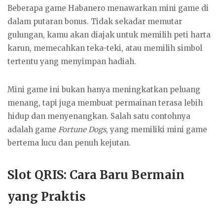
Beberapa game Habanero menawarkan mini game di
dalam putaran bonus. Tidak sekadar memutar
gulungan, kamu akan diajak untuk memilih peti harta
karun, memecahkan teka-teki, atau memilih simbol
tertentu yang menyimpan hadiah.
Mini game ini bukan hanya meningkatkan peluang
menang, tapi juga membuat permainan terasa lebih
hidup dan menyenangkan. Salah satu contohnya
adalah game
Fortune Dogs
, yang memiliki mini game
bertema lucu dan penuh kejutan.
Slot QRIS: Cara Baru Bermain
yang Praktis