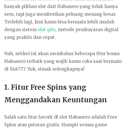
banyak pilihan slot dari Habanero yang tidak hanya
seru, tapi juga memberikan peluang menang besar.
Terlebih lagi, kini kamu bisa bermain lebih mudah
dengan sistem
slot qris
, metode pembayaran digital
yang praktis dan cepat.
Nah, artikel ini akan membahas beberapa fitur bonus
Habanero terbaik yang wajib kamu coba saat bermain
di Slot777. Yuk, simak selengkapnya!
1. Fitur Free Spins yang
Menggandakan Keuntungan
Salah satu fitur favorit di slot Habanero adalah Free
Spins atau putaran gratis. Hampir semua game