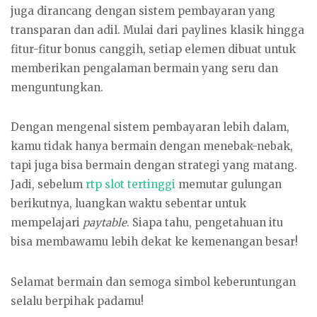
juga dirancang dengan sistem pembayaran yang
transparan dan adil. Mulai dari paylines klasik hingga
fitur-fitur bonus canggih, setiap elemen dibuat untuk
memberikan pengalaman bermain yang seru dan
menguntungkan.
Dengan mengenal sistem pembayaran lebih dalam,
kamu tidak hanya bermain dengan menebak-nebak,
tapi juga bisa bermain dengan strategi yang matang.
Jadi, sebelum
rtp slot tertinggi
memutar gulungan
berikutnya, luangkan waktu sebentar untuk
mempelajari
paytable
. Siapa tahu, pengetahuan itu
bisa membawamu lebih dekat ke kemenangan besar!
Selamat bermain dan semoga simbol keberuntungan
selalu berpihak padamu!