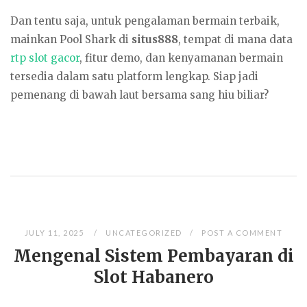
Dan tentu saja, untuk pengalaman bermain terbaik,
mainkan Pool Shark di
situs888
, tempat di mana data
rtp slot gacor
, fitur demo, dan kenyamanan bermain
tersedia dalam satu platform lengkap. Siap jadi
pemenang di bawah laut bersama sang hiu biliar?
JULY 11, 2025
UNCATEGORIZED
POST A COMMENT
Mengenal Sistem Pembayaran di
Slot Habanero